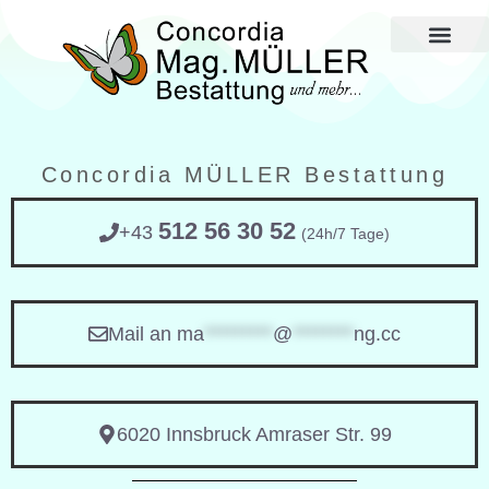
Im Todesfall und 
Zahlen und Fakten
Concordia MÜLLER Bestattung
512 56 30 52
+43
(24h/7 Tage)
Mail an
ma
*********
@
********
ng.cc
6020 Innsbruck Amraser Str. 99